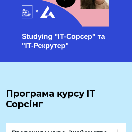
Studying "IT-Сорсер" та
"IT-Рекрутер"
Програма курсу IT
Сорсінг