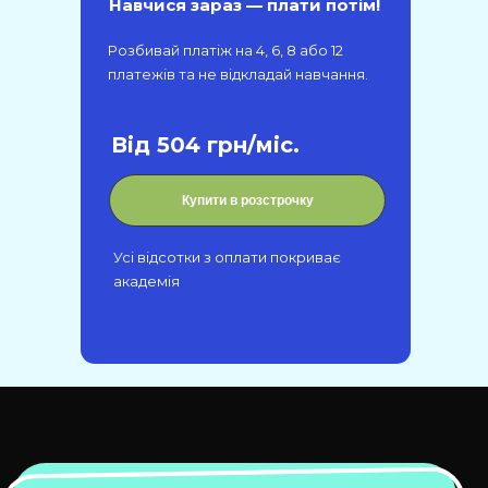
Навчися зараз — плати потім!
Розбивай платіж на 4, 6, 8 або 12
платежів та не відкладай навчання.
Від 504 грн/міс.
Купити в розстрочку
Усі відсотки з оплати покриває
академія