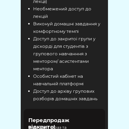
лекціі)
Необмежений доступ до
лекцій
Виконуй домашні завдання у
комфортному темпі
Доступ до закритої групи у
діскорді для студентів з
групового навчанння з
ментором/ асистентами
ментора
Особистий кабінет на
навчальній платформі
Доступ до архіву групових
розборів домашніх завдань
Передпродаж
відкрито!
Купуй курс зараз та