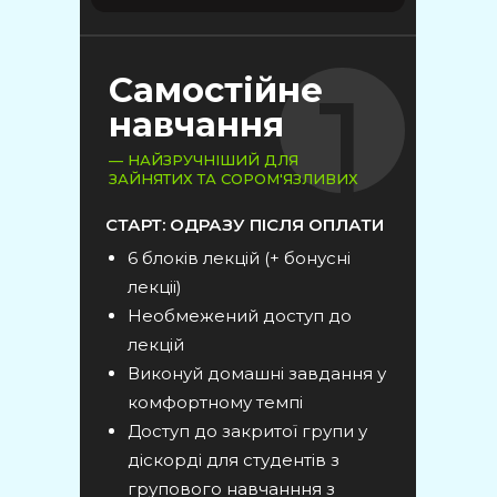
1
Самостійне
навчання
— НАЙЗРУЧНІШИЙ ДЛЯ
ЗАЙНЯТИХ ТА СОРОМ'ЯЗЛИВИХ
СТАРТ: ОДРАЗУ ПІСЛЯ ОПЛАТИ
6 блоків лекцій (+ бонусні
лекціі)
Необмежений доступ до
лекцій
Виконуй домашні завдання у
комфортному темпі
Доступ до закритої групи у
діскорді для студентів з
групового навчанння з