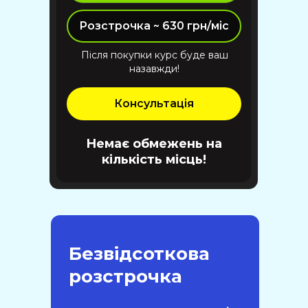
Розстрочка ~ 630 грн/міс
Після покупки курс буде ваш
назавжди!
Консультація
Немає обмежень на
кількість місць!
Безвідсоткова
розстрочка