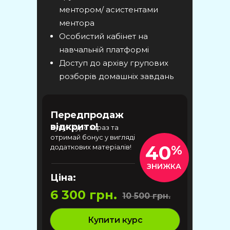
ментором/ асистентами
ментора
Особистий кабінет на
навчальній платформі
Доступ до архіву групових
розборів домашніх завдань
Передпродаж
відкрито!
Купуй курс зараз та
отримай бонус у вигляді
40
додаткових матеріалів!
%
ЗНИЖКА
Ціна:
6 300 грн.
10 500 грн.
Купити курс