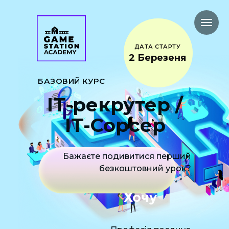
ДАТА СТАРТУ
2 Березеня
БАЗОВИЙ КУРС
IT-рекрутер /
IT-Сорсер
Бажаєте подивитися перший
безкоштовний урок?
Хочу