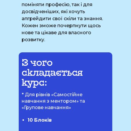
поміняти професію, так і для
досвідченіших, які хочуть
апгрейдити свої скіли та знання.
Кожен зможе почерпнути щось
нове та цікаве для власного
розвитку.
З чого
складається
курс:
* Для рівнів «Самостійне
навчання з ментором» та
«Групове навчання»
10 Блоків