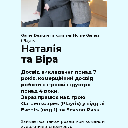
Game Designer в компанії Home Games
(Playrix)
Наталія
та Віра
Досвід викладання понад 7
років. Комерційний досвід
роботи в ігровій індустрії
понад 4 роки.
Зараз працює над грою
Gardenscapes (Playrix) у відділі
Events (події) та Season Pass.
Займається також розвитком команди
художників, спрямовує